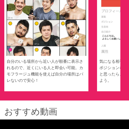
自分のいる場所から近い人が順番に表示さ
気になる相手の
れるので、近くにいる人と即会い可能。カ
ポジションなど
モフラージュ機能を使えば自分の場所はバ
と思ったらメッ
レないので安心！
よう。
おすすめ動画