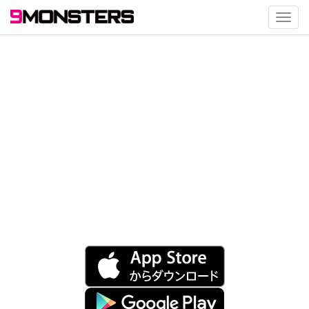
Toggl
navig
日本No.1無料LGBTア
プリ
タイプを聞かずに相手のタイプが分
かる！
iPhone、Androidで利用できる
LGBTQ専用GPSアプリ